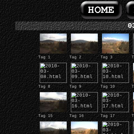
0
Tag 1
Tag 2
Tag 3
T
Tag 8
Tag 9
Tag 10
T
Tag 15
Tag 16
Tag 17
T