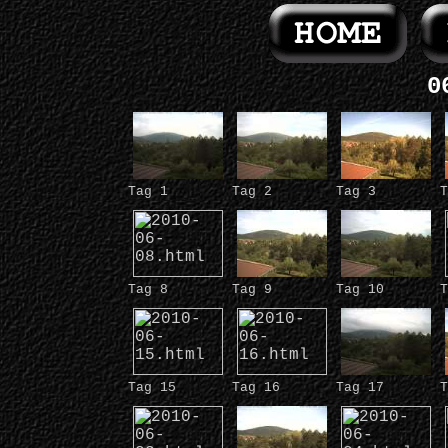
0
Tag 1
Tag 2
Tag 3
T
Tag 8
Tag 9
Tag 10
T
Tag 15
Tag 16
Tag 17
T