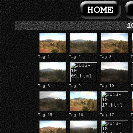
1
Tag 1
Tag 2
Tag 3
T
Tag 8
Tag 9
Tag 10
T
Tag 15
Tag 16
Tag 17
T