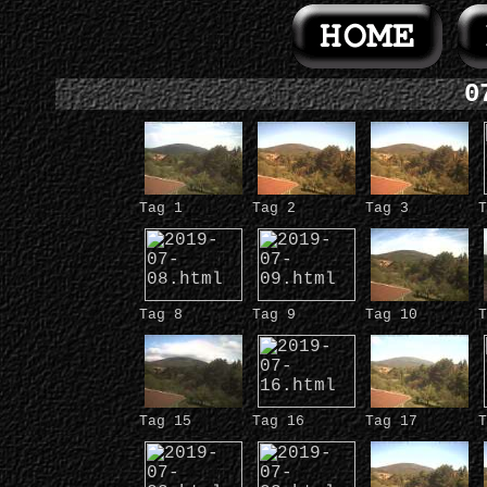
0
Tag 1
Tag 2
Tag 3
T
Tag 8
Tag 9
Tag 10
T
Tag 15
Tag 16
Tag 17
T